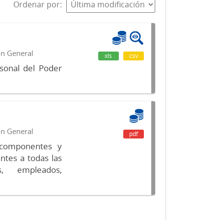
Ordenar por
ón General
xls
csv
sonal del Poder
ón General
pdf
s componentes y
ntes a todas las
s, empleados,