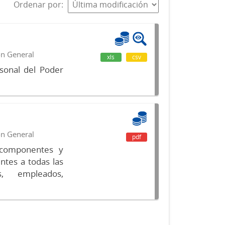
Ordenar por
ón General
xls
csv
sonal del Poder
ón General
pdf
s componentes y
ntes a todas las
s, empleados,