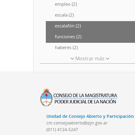
empleo (2)
escala (2)
escalafón (2)
funciones (2)
haberes (2)
Mostrar más
Unidad de Consejo Abierto y Participació
cm.consejoabierto@pjn.gov.ar
(011) 4124-5247