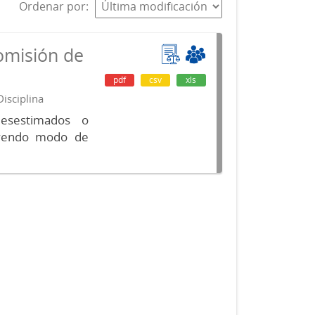
Ordenar por
omisión de
pdf
csv
xls
isciplina
desestimados o
luyendo modo de