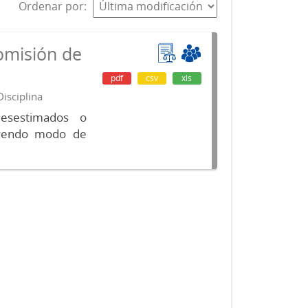
Ordenar por
omisión de
pdf
csv
xls
isciplina
desestimados o
luyendo modo de