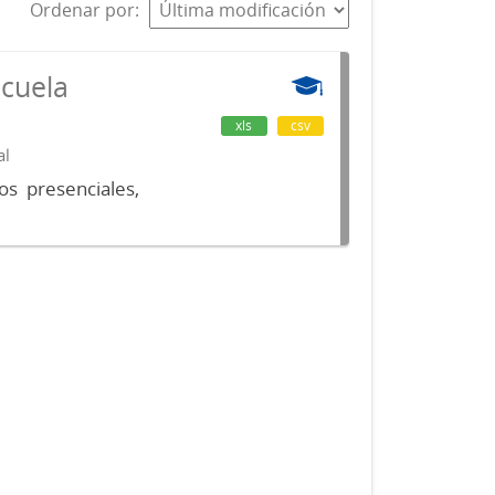
Ordenar por
scuela
xls
csv
al
os presenciales,