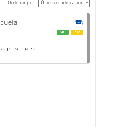
Ordenar por
scuela
xls
csv
al
os presenciales,