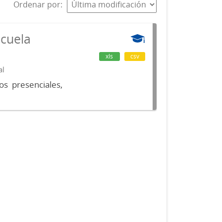
Ordenar por
scuela
xls
csv
al
os presenciales,