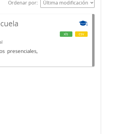
Ordenar por
scuela
xls
csv
al
os presenciales,