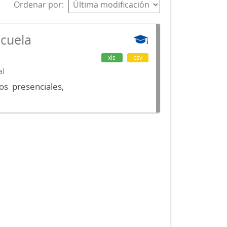
Ordenar por
scuela
xls
csv
al
os presenciales,