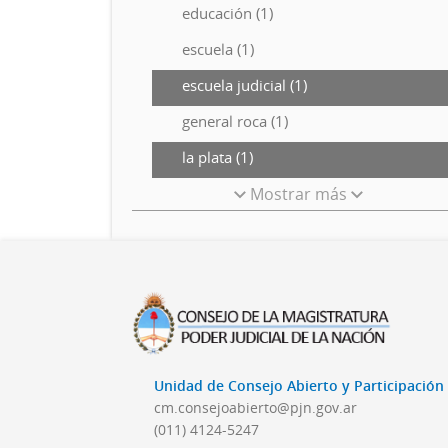
educación (1)
escuela (1)
escuela judicial (1)
general roca (1)
la plata (1)
Mostrar más
Unidad de Consejo Abierto y Participació
cm.consejoabierto@pjn.gov.ar
(011) 4124-5247