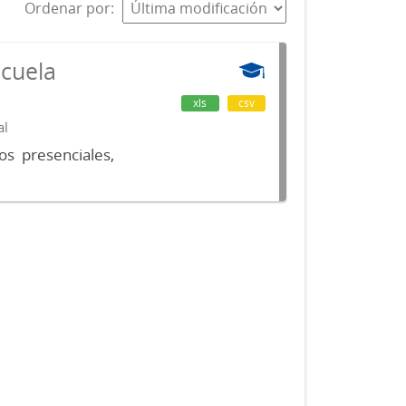
Ordenar por
scuela
xls
csv
al
os presenciales,