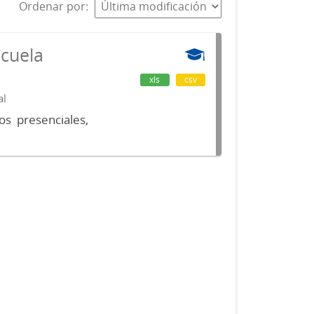
Ordenar por
scuela
xls
csv
al
os presenciales,