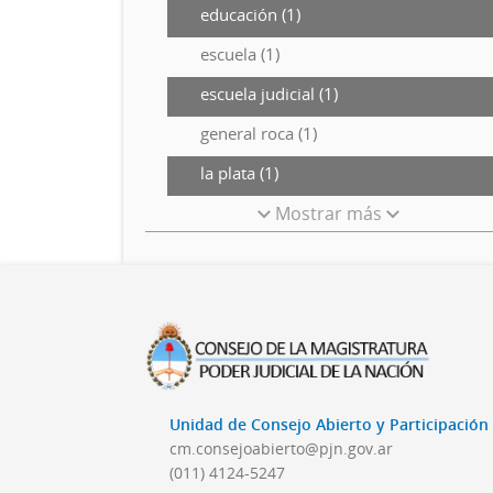
educación (1)
escuela (1)
escuela judicial (1)
general roca (1)
la plata (1)
Mostrar más
Unidad de Consejo Abierto y Participació
cm.consejoabierto@pjn.gov.ar
(011) 4124-5247