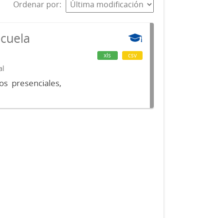
Ordenar por
scuela
xls
csv
al
os presenciales,