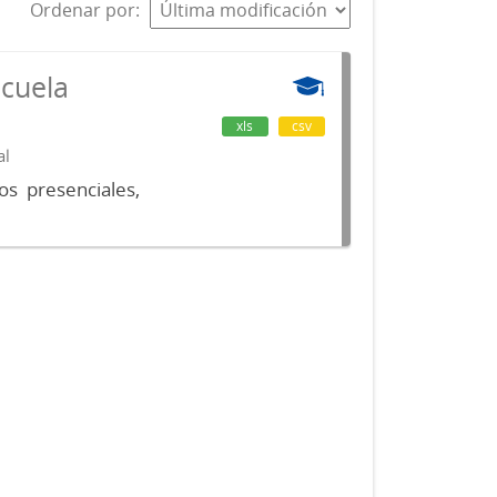
Ordenar por
scuela
xls
csv
al
os presenciales,