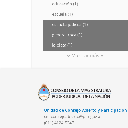
educación (1)
escuela (1)
escuela judicial (1)
general roca (1)
la plata (1)
Mostrar más
Unidad de Consejo Abierto y Participació
cm.consejoabierto@pjn.gov.ar
(011) 4124-5247