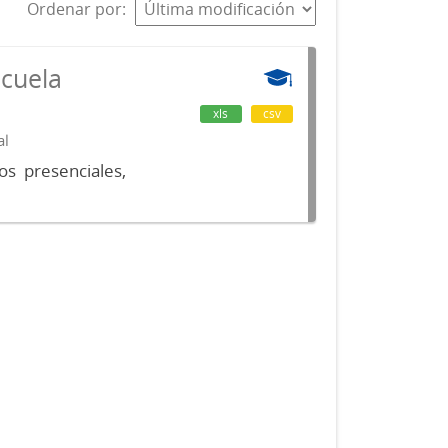
Ordenar por
scuela
xls
csv
al
os presenciales,