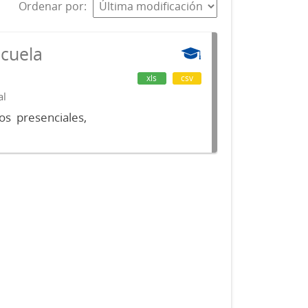
Ordenar por
scuela
xls
csv
al
os presenciales,