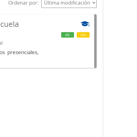
Ordenar por
scuela
xls
csv
al
os presenciales,