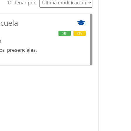
Ordenar por
scuela
xls
csv
al
os presenciales,