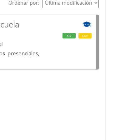
Ordenar por
scuela
xls
csv
al
os presenciales,