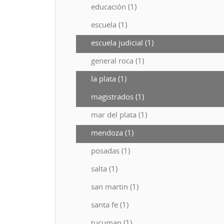
educación (1)
escuela (1)
escuela judicial (1)
general roca (1)
la plata (1)
magistrados (1)
mar del plata (1)
mendoza (1)
posadas (1)
salta (1)
san martin (1)
santa fe (1)
tucuman (1)