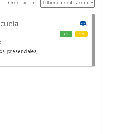
Ordenar por
scuela
xls
csv
al
os presenciales,