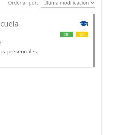
Ordenar por
scuela
xls
csv
al
os presenciales,