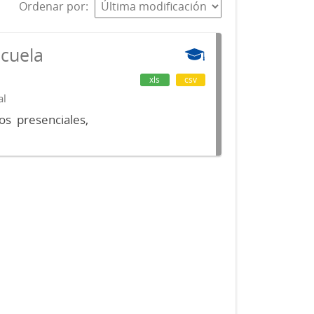
Ordenar por
scuela
xls
csv
al
os presenciales,