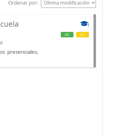
Ordenar por
scuela
xls
csv
al
os presenciales,