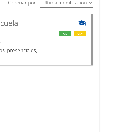
Ordenar por
scuela
xls
csv
al
os presenciales,