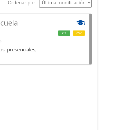
Ordenar por
scuela
xls
csv
al
os presenciales,