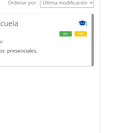
Ordenar por
scuela
xls
csv
al
os presenciales,