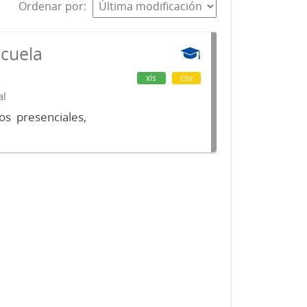
Ordenar por
scuela
xls
csv
al
os presenciales,