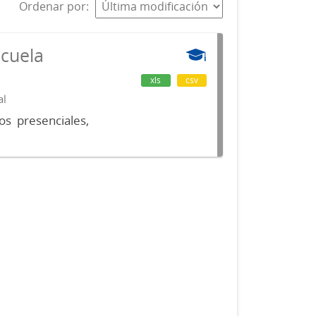
Ordenar por
scuela
xls
csv
al
os presenciales,