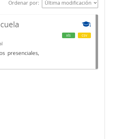
Ordenar por
scuela
xls
csv
al
os presenciales,