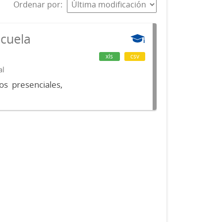
Ordenar por
scuela
xls
csv
al
os presenciales,