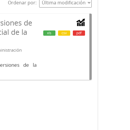
Ordenar por
rsiones de
ial de la
xls
csv
pdf
ministración
versiones de la