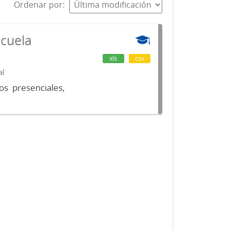
Ordenar por
scuela
xls
csv
al
os presenciales,