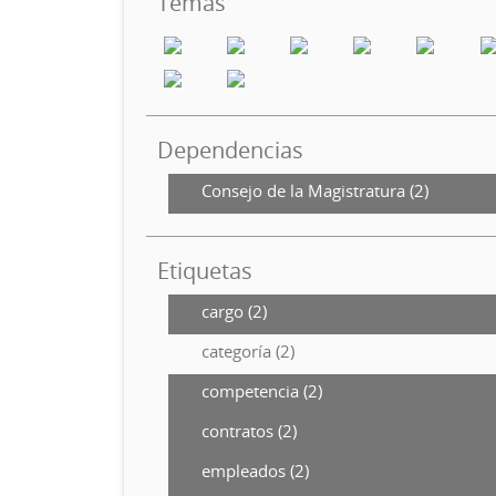
Temas
Dependencias
Consejo de la Magistratura (2)
Etiquetas
cargo (2)
categoría (2)
competencia (2)
contratos (2)
empleados (2)