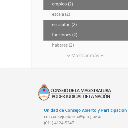
empleo (2)
escala (2)
escalafón (2)
funciones (2)
haberes (2)
Mostrar más
Unidad de Consejo Abierto y Participació
cm.consejoabierto@pjn.gov.ar
(011) 4124-5247