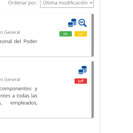
Ordenar por
ón General
xls
csv
sonal del Poder
ón General
pdf
s componentes y
ntes a todas las
s, empleados,