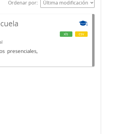
Ordenar por
scuela
xls
csv
al
os presenciales,