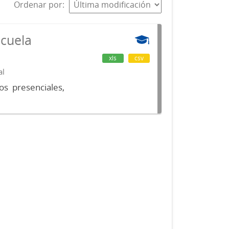
Ordenar por
scuela
xls
csv
al
os presenciales,