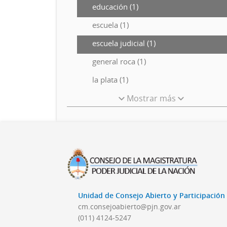
educación (1)
escuela (1)
escuela judicial (1)
general roca (1)
la plata (1)
Mostrar más
Unidad de Consejo Abierto y Participació
cm.consejoabierto@pjn.gov.ar
(011) 4124-5247