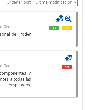
Ordenar por
ón General
xls
csv
sonal del Poder
ón General
pdf
s componentes y
ntes a todas las
s, empleados,