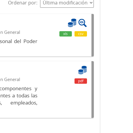
Ordenar por
ón General
xls
csv
sonal del Poder
ón General
pdf
s componentes y
ntes a todas las
s, empleados,