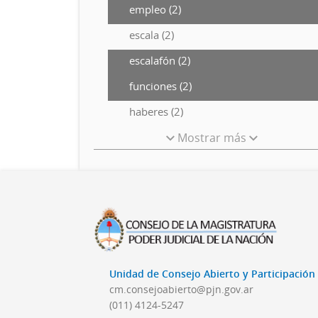
empleo (2)
escala (2)
escalafón (2)
funciones (2)
haberes (2)
Mostrar más
Unidad de Consejo Abierto y Participació
cm.consejoabierto@pjn.gov.ar
(011) 4124-5247