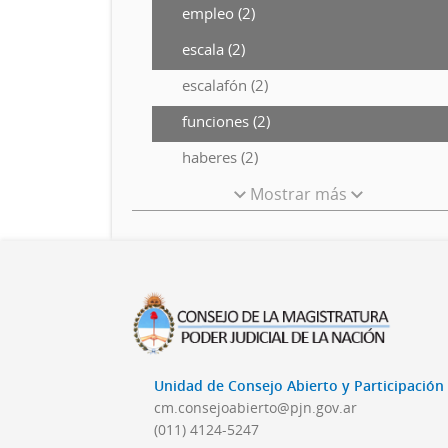
empleo (2)
escala (2)
escalafón (2)
funciones (2)
haberes (2)
Mostrar más
Unidad de Consejo Abierto y Participació
cm.consejoabierto@pjn.gov.ar
(011) 4124-5247