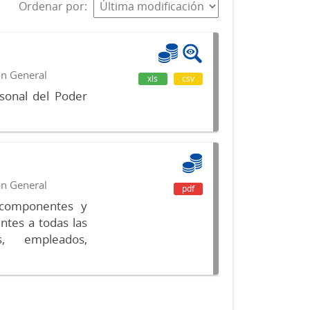
Ordenar por
ón General
xls
csv
sonal del Poder
ón General
pdf
s componentes y
ntes a todas las
s, empleados,