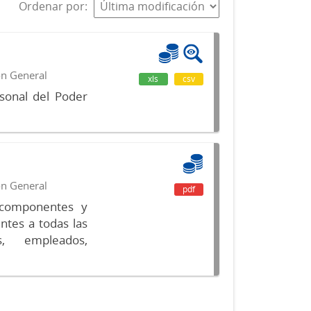
Ordenar por
ón General
xls
csv
sonal del Poder
ón General
pdf
s componentes y
ntes a todas las
s, empleados,