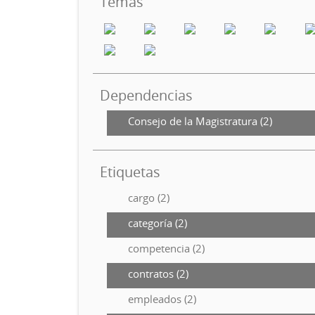
Temas
Dependencias
Consejo de la Magistratura (2)
Etiquetas
cargo (2)
categoría (2)
competencia (2)
contratos (2)
empleados (2)