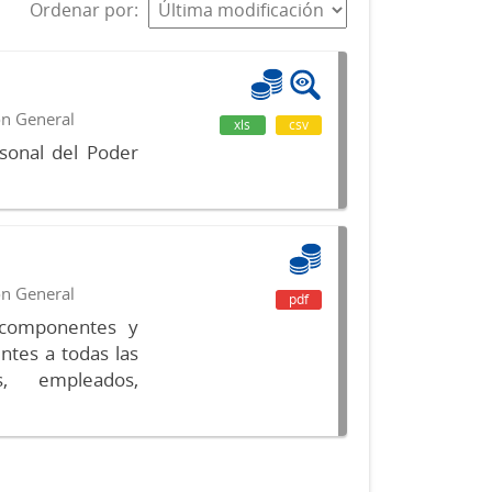
Ordenar por
ón General
xls
csv
sonal del Poder
ón General
pdf
s componentes y
ntes a todas las
s, empleados,