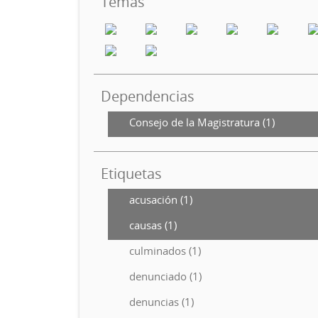
Temas
Dependencias
Consejo de la Magistratura (1)
Etiquetas
acusación (1)
causas (1)
culminados (1)
denunciado (1)
denuncias (1)