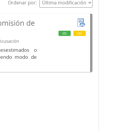
Ordenar por
omisión de
xls
csv
 Acusación
desestimados o
luyendo modo de