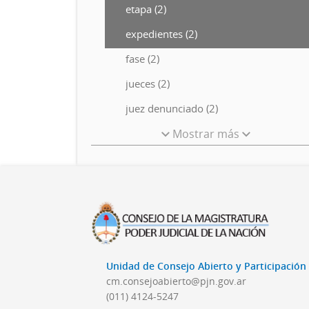
etapa (2)
expedientes (2)
fase (2)
jueces (2)
juez denunciado (2)
Mostrar más
Unidad de Consejo Abierto y Participació
cm.consejoabierto@pjn.gov.ar
(011) 4124-5247