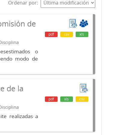
Ordenar por
omisión de
pdf
csv
xls
isciplina
desestimados o
luyendo modo de
e de la
pdf
xls
csv
isciplina
te realizadas a