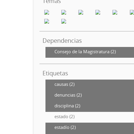
Temas
Dependencias
Consejo de la Magistratura (2)
Etiquetas
causas (2)
denuncias (2)
disciplina (2)
estado (2)
estadío (2)