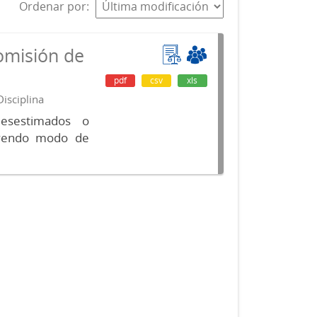
Ordenar por
omisión de
pdf
csv
xls
isciplina
desestimados o
luyendo modo de