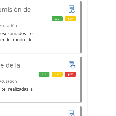
omisión de
xls
csv
 Acusación
desestimados o
luyendo modo de
e de la
xls
csv
pdf
 Acusación
te realizadas a