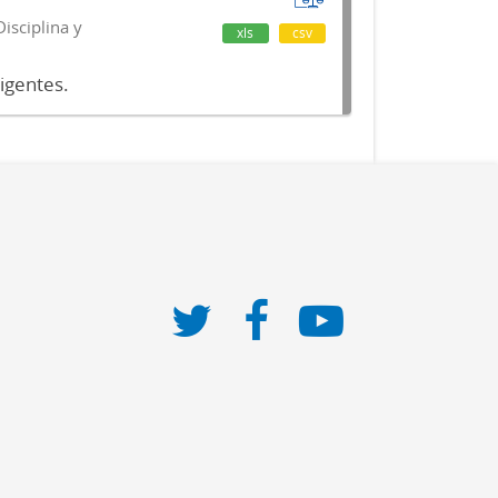
isciplina y
xls
csv
vigentes.