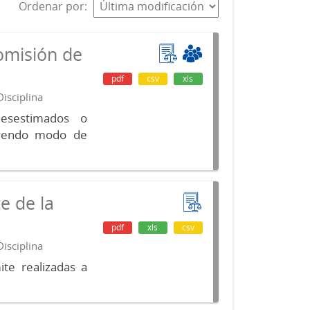
Ordenar por
omisión de
pdf
csv
xls
isciplina
desestimados o
luyendo modo de
e de la
pdf
xls
csv
isciplina
te realizadas a