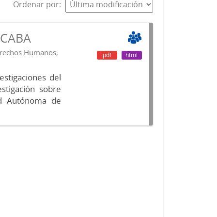
Ordenar por
s CABA
Derechos Humanos,
pdf
html
vestigaciones del
estigación sobre
ad Autónoma de