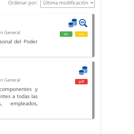
Ordenar por
ón General
xls
csv
sonal del Poder
ón General
pdf
s componentes y
ntes a todas las
s, empleados,