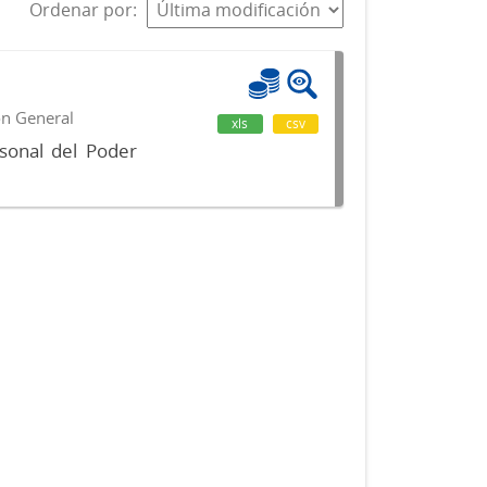
Ordenar por
ón General
xls
csv
sonal del Poder