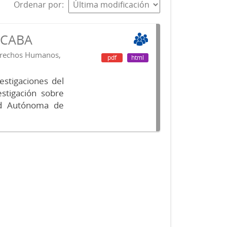
Ordenar por
s CABA
Derechos Humanos,
pdf
html
vestigaciones del
estigación sobre
ad Autónoma de