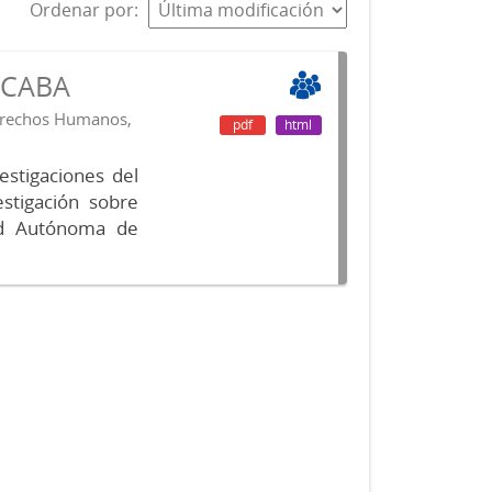
Ordenar por
s CABA
Derechos Humanos,
pdf
html
vestigaciones del
estigación sobre
ad Autónoma de