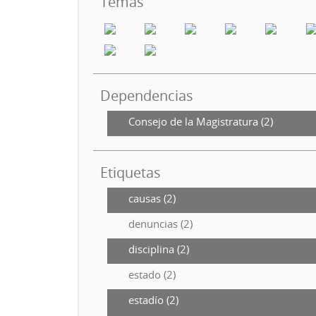
Temas
Dependencias
Consejo de la Magistratura (2)
Etiquetas
causas (2)
denuncias (2)
disciplina (2)
estado (2)
estadío (2)