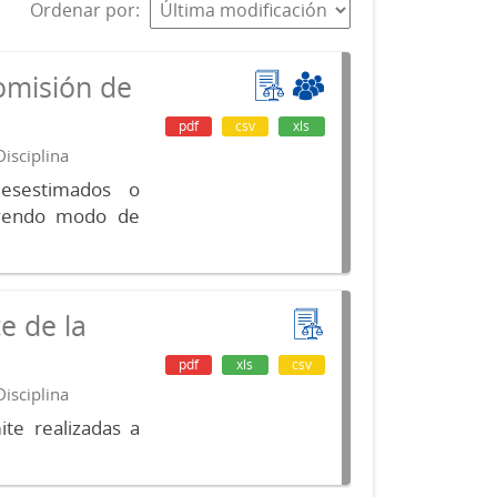
Ordenar por
omisión de
pdf
csv
xls
isciplina
desestimados o
luyendo modo de
e de la
pdf
xls
csv
isciplina
te realizadas a