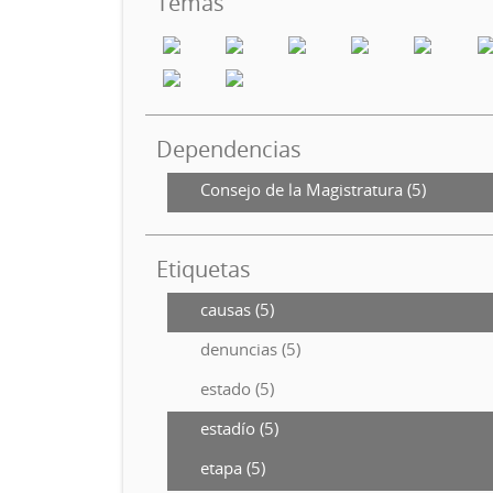
Temas
Dependencias
Consejo de la Magistratura (5)
Etiquetas
causas (5)
denuncias (5)
estado (5)
estadío (5)
etapa (5)