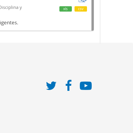
isciplina y
xls
csv
vigentes.