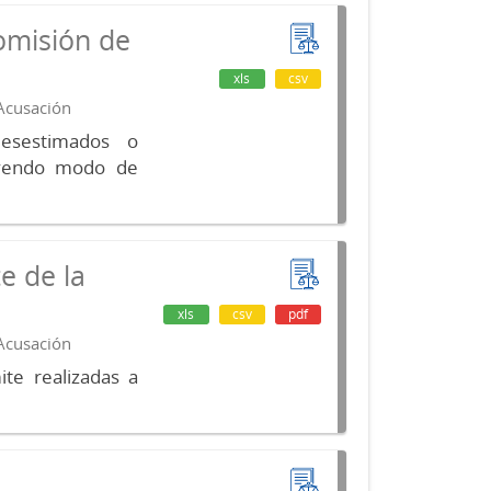
omisión de
xls
csv
 Acusación
desestimados o
luyendo modo de
e de la
xls
csv
pdf
 Acusación
te realizadas a