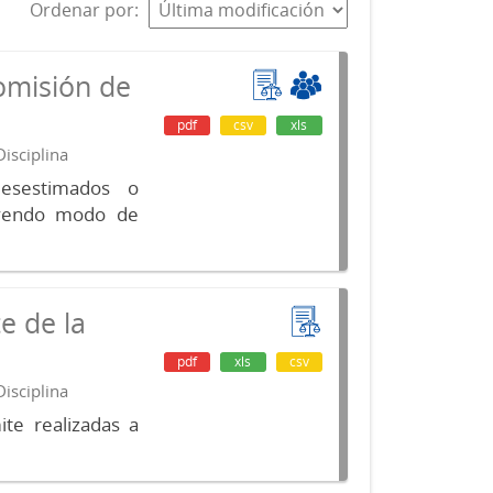
Ordenar por
omisión de
pdf
csv
xls
isciplina
desestimados o
luyendo modo de
e de la
pdf
xls
csv
isciplina
te realizadas a