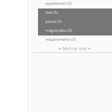
expedientes (5)
fase (5)
jueces (5)
magistrados (5)
requerimiento (5)
Mostrar más